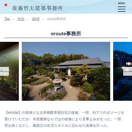
MENU
Top
年別
2018
eroute事務所
eroute事務所
【eroute】の母体となる本格数寄屋住宅の改修。一部、白アリのダメージを
受けていただが、木造建築ならではの改修により見事よみがえった。一部、
壁を抜くなどし、建築主の生活スタイルに合わせた改修を行った。