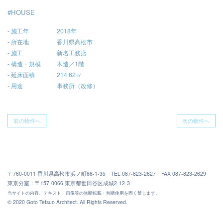
#HOUSE
施工年
2018年
所在地
香川県高松市
施工
新名工務店
構造・規模
木造／1階
延床面積
214.62㎡
用途
事務所（改修）
前の物件へ
次の物件へ
〒760-0011 香川県高松市浜ノ町66-1-35 TEL 087-823-2627 FAX 087-823-2629
東京分室：〒157-0066 東京都世田谷区成城2-12-3
当サイトの内容、テキスト、画像等の無断転載・無断使用を固く禁じます。
© 2020 Goto Tetsuo Architect. All Rights Reserved.