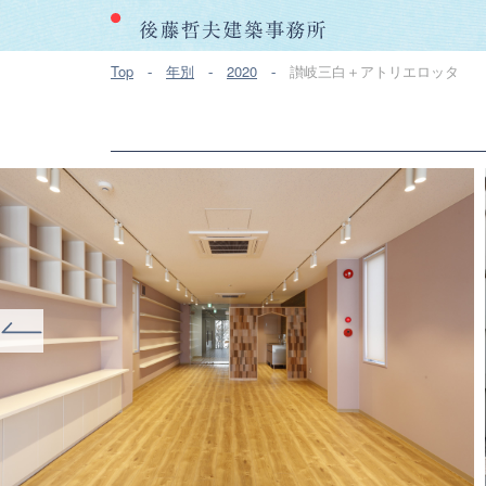
Top
年別
2020
讃岐三白＋アトリエロッタ