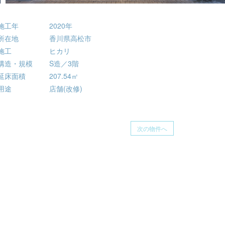
施工年
2020年
所在地
香川県高松市
施工
ヒカリ
構造・規模
S造／3階
延床面積
207.54㎡
用途
店舗(改修)
次の物件へ