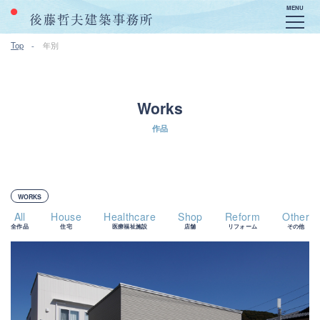
MENU
Top
年別
Works
作品
WORKS
All
House
Healthcare
Shop
Reform
Other
全作品
住宅
医療福祉施設
店舗
リフォーム
その他